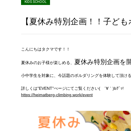
KIDS SCHOOL
【夏休み特別企画！！子ども
こんにちはタクマです！！
夏休み特別企画を開
夏休みのお子様が楽しめる、
小中学生を対象に、今話題のボルダリングを体験して頂ける
詳しくは"EVENT"ぺージにてご覧ください( ´∀｀)bｸﾞｯ!
https://heimatberg-climbing.work/event