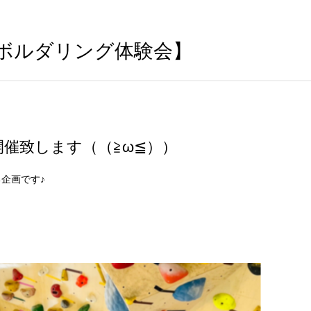
ボルダリング体験会】
催致します（（≧ω≦））
企画です♪