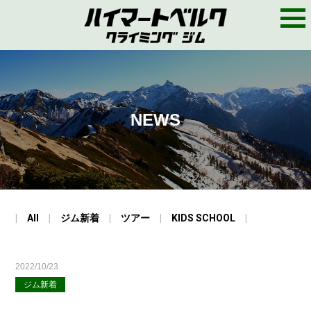
M
E
N
U
NEWS
All
ジム新着
ツアー
KIDS SCHOOL
2022/10/23
ジム新着