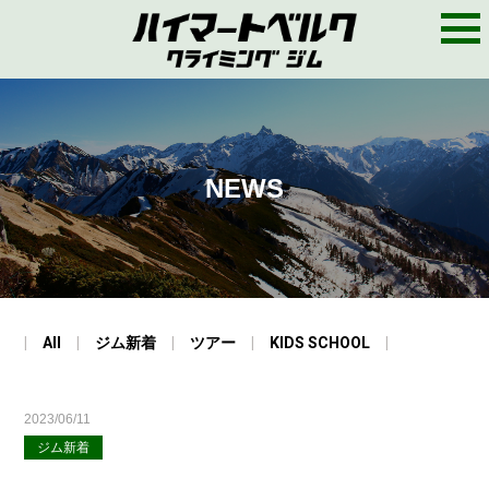
M
E
N
U
NEWS
All
ジム新着
ツアー
KIDS SCHOOL
2023/06/11
ジム新着