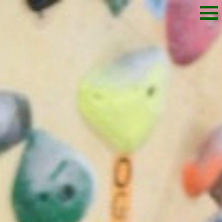
M
E
N
U