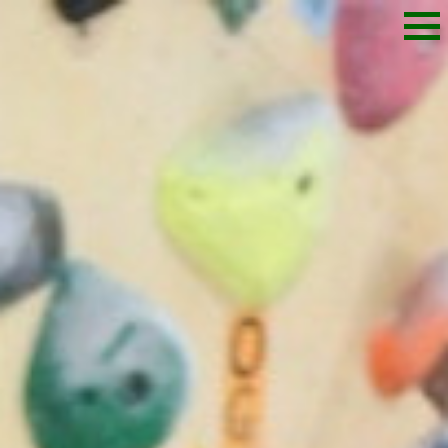
M
E
N
U